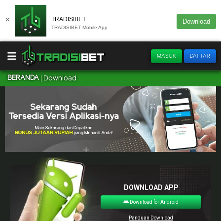
×
TRADISIBET
Download
TRADISIBET Mobile App
MASUK
DAFTAR
BERANDA
Download
DOWNLOAD APP
Download for Android
Panduan Download